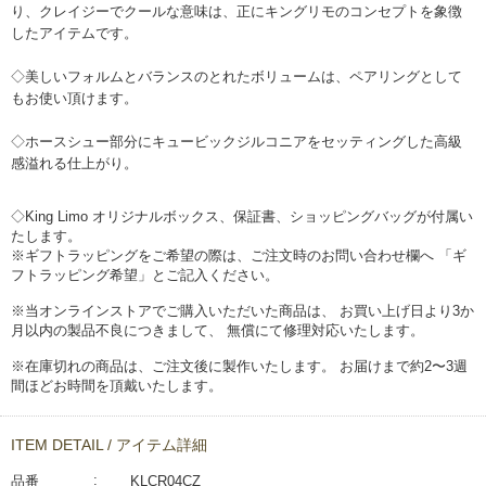
り、クレイジーでクールな意味は、正にキングリモのコンセプトを象徴
したアイテムです。
◇美しいフォルムとバランスのとれたボリュームは、ペアリングとして
もお使い頂けます。
◇ホースシュー部分にキュービックジルコニアをセッティングした高級
感溢れる仕上がり。
◇King Limo オリジナルボックス、保証書、ショッピングバッグが付属い
たします。
※ギフトラッピングをご希望の際は、ご注文時のお問い合わせ欄へ 「ギ
フトラッピング希望」とご記入ください。
※当オンラインストアでご購入いただいた商品は、 お買い上げ日より3か
月以内の製品不良につきまして、 無償にて修理対応いたします。
※在庫切れの商品は、ご注文後に製作いたします。 お届けまで約2〜3週
間ほどお時間を頂戴いたします。
ITEM DETAIL / アイテム詳細
品番
KLCR04CZ