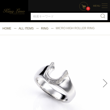
MENU
0
MICRO HIGH ROLLER RING
HOME
ALL ITEMS
RING